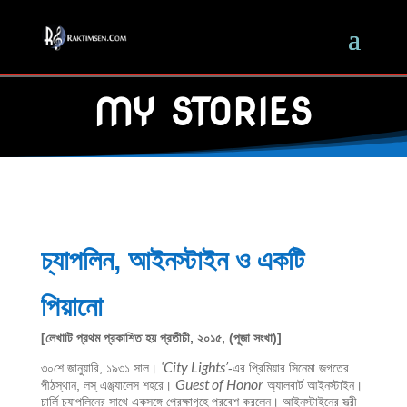
MY STORIES
চ্যাপলিন, আইনস্টাইন ও একটি
পিয়ানো
[লেখাটি প্রথম প্রকাশিত হয় প্রতীচী, ২০১৫, (পূজা সংখা)]
‘City Lights’
৩০শে জানুয়ারি, ১৯৩১ সাল।
-এর প্রিমিয়ার সিনেমা জগতের
Guest of Honor
পীঠস্থান, লস্‌ এঞ্জ্যালেস শহরে।
অ্যালবার্ট আইনস্টাইন।
চার্লি চ্যাপলিনের সাথে একসঙ্গে প্রেক্ষাগৃহে প্রবেশ করলেন। আইনস্টাইনের স্ত্রী