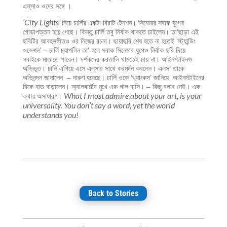
এল্‌সাও ওদের সঙ্গে ।
‘
City Lights’
নিয়ে চার্লির একটা বিরাট টেনশন। সিনেমার সবাক যুগের
গোড়াপত্তন হয়ে গেছে। কিন্তু চার্লি তবু নির্বাক থাকতে চাইলেন। তা’ছাড়া এই
ছবিটির আবহসঙ্গীতও ওর নিজের রচনা। ছায়াছবি শেষ হতে না হতেই ‘স্ট্যান্ডিং
ওভেশন’ – চার্লি চ্যাপলিন তা’ হলে সবাক সিনেমার যুগেও নির্বাক ছবি দিয়ে
সবাইকে মাতাতে পারেন। দর্শকদের করতালি থামতেই চায় না। আইনস্টাইনও
অভিভূত। চার্লি এগিয়ে এসে এল্‌সার সাথে করমর্দন করলেন। এলসা তাকে
অভিনন্দন জানালেন – দারুণ হয়েছে। চার্লি ওকে ‘থ্যাংকস’ জানিয়ে আইনস্টাইনের
দিকে হাত বাড়ালেন। অ্যালবার্টের মুখে এক গাল হাসি। – কিছু বলার নেই। এক
What I most admire about your art, is your
কথায় অসাধারণ।
universality. You don’t say a word, yet the world
understands you!
–
True. But your glory is even greater!
চ্যাপলিন মৃদু হেসে বললেন,
The whole world admires you, even though they don’t
understand a word of what you say.
– এবার তো ইউরোপে যাবেন, বার্লিনে একবার আমাদের বাড়িতে আসুন। এল্‌সার
অনুরোধ।
‘
City Lights’
Back to Stories
– নিশ্চয়ই যাব।
লন্ডনের প্রিমিয়ারের পর আপনাদের ওখানে যাব
– ঠিক করেই রেখেছি।
এ এক অদ্ভুত সম্পর্ক – আইনস্টাইন বিশ্ববন্দিত বৈজ্ঞানিক – অথচ তিনি ছিলেন